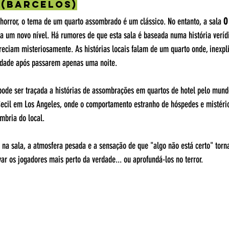
 (Barcelos)
orror, o tema de um quarto assombrado é um clássico. No entanto, a sala 
O
o a um novo nível. Há rumores de que esta sala é baseada numa história veríd
eciam misteriosamente. As histórias locais falam de um quarto onde, inexpl
dade após passarem apenas uma noite.
 pode ser traçada a histórias de assombrações em quartos de hotel pelo mun
Cecil em Los Angeles, onde o comportamento estranho de hóspedes e mistéri
bria do local​.
na sala, a atmosfera pesada e a sensação de que "algo não está certo" torn
ar os jogadores mais perto da verdade... ou aprofundá-los no terror.