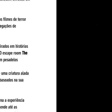
s filmes de terror 
legações de 
irados em histórias 
 O escape room 
The 
m pesadelos​
 uma criatura alada 
 baseados na sua 
na a experiência 
sende até as 