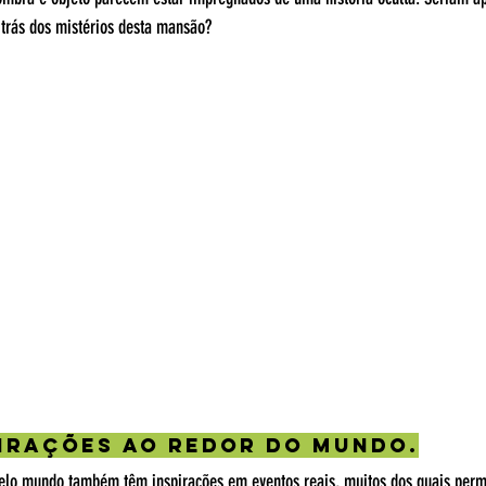
 trás dos mistérios desta mansão?
irações ao Redor do MundO.
pelo mundo também têm inspirações em eventos reais, muitos dos quais per