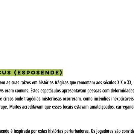
rcus (Esposende)
tem as suas raízes em histórias trágicas que remontam aos séculos XIX e XX,
ows eram comuns. Estes espetáculos apresentavam pessoas com deformidades
de circos onde tragédias misteriosas ocorreram, como incêndios inexplicáveis
rupe. Muitos acreditavam que esses locais estavam amaldiçoados, carregand
ende é inspirada por estas histórias perturbadoras. Os jogadores são convid