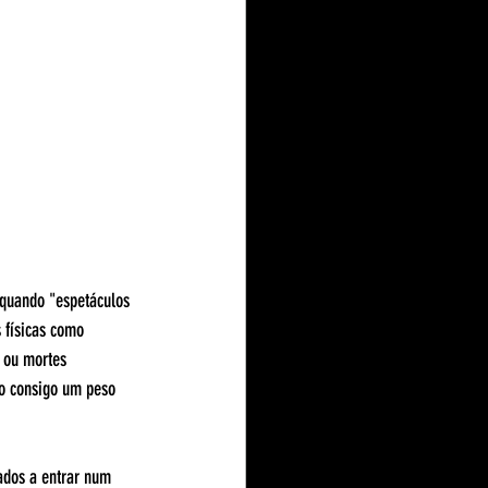
 quando "espetáculos 
 físicas como 
 ou mortes 
o consigo um peso 
ados a entrar num 