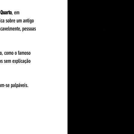
 Quarto
, em 
ica sobre um antigo 
icavelmente, pessoas 
do, como o famoso 
os sem explicação 
am-se palpáveis. 