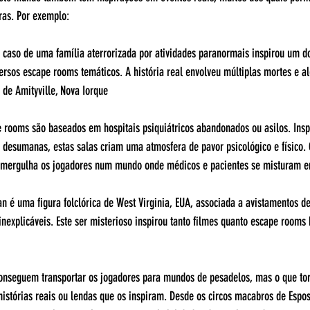
ras. Por exemplo:
e caso de uma família aterrorizada por atividades paranormais inspirou um do
ersos escape rooms temáticos. A história real envolveu múltiplas mortes e a
de Amityville, Nova Iorque​
e rooms são baseados em hospitais psiquiátricos abandonados ou asilos. Insp
 desumanas, estas salas criam uma atmosfera de pavor psicológico e físico.
 mergulha os jogadores num mundo onde médicos e pacientes se misturam e
n é uma figura folclórica de West Virginia, EUA, associada a avistamentos de
inexplicáveis. Este ser misterioso inspirou tanto filmes quanto escape rooms
onseguem transportar os jogadores para mundos de pesadelos, mas o que tor
histórias reais ou lendas que os inspiram. Desde os circos macabros de Espo