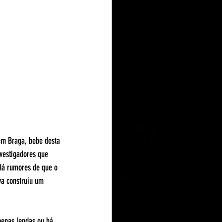
em Braga, bebe desta 
vestigadores que 
Há rumores de que o 
va construiu um 
penas lendas ou há 