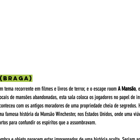
 (Braga)
 tema recorrente em filmes e livros de terror, e o escape room 
A Mansão
, 
 locais de mansões abandonadas, esta sala coloca os jogadores no papel de in
conteceu com os antigos moradores de uma propriedade cheia de segredos. 
o na famosa história da Mansão Winchester, nos Estados Unidos, onde uma viú
artos para confundir os espíritos que a assombravam​.
ombra e objeto parecem estar impregnados de uma história oculta. Seriam a