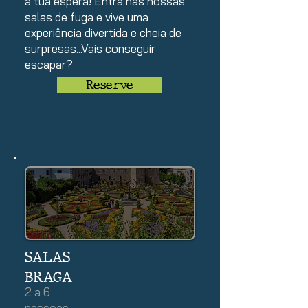
à tua espera! Entra nas nossas
salas de fuga e vive uma
experiência divertida e cheia de
surpresas...
Vais conseguir
escapar?
Reserve
SALAS
BRAGA
2 a 6
pessoas