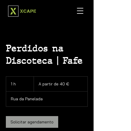
Perdidos na
Discoteca | Fafe
A
partir
1 h
1
A partir de 40 €
de
40
euros
Rua da Panelada
Solicitar agendamento