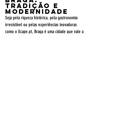
Braga: 
Tradição e 
Modernidade
Seja pela riqueza histórica, pela gastronomia 
irresistível ou pelas experiências inovadoras 
como o Xcape.pt, Braga é uma cidade que vale a 
pena explorar. Há sempre algo novo para 
descobrir, tornando cada visita única e 
memorável...Principalmente se nos fizer uma 
visita a uma das salas de fuga da XCAPE! 
Posts recentes
Ver tudo