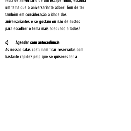
festa de aniversário de um escape room, escolha 
um tema que o aniversariante adore! Tem de ter 
também em consideração a idade dos 
aniversariantes e se gostam ou não de sustos 
para escolher o tema mais adequado a todos!
c)      Agendar com antecedência
As nossas salas costumam ficar reservadas com 
bastante rapidez pelo que se quiseres ter a 
oportunidade de festejar o teu aniversário 
connosco convém que agendes com a maior 
brevidade possível. Podes sempre confirmar o 
número de participantes mais tarde e afinal de 
contas, já sabes quando vai ser o teu aniversário, 
certo? 😉
Reserva a tua festa de aniversário no Xcape hoje 