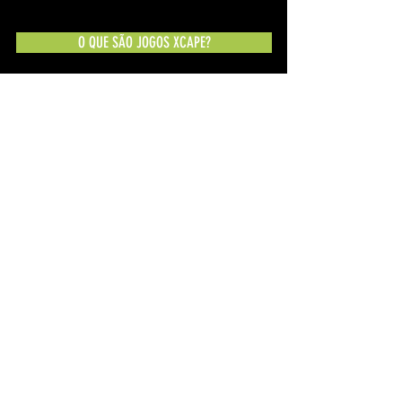
O QUE SÃO JOGOS XCAPE?
Would you be able to
Xcape?
Mantenha-se atualizado sobre
novidades e promoções:
Participar
Políticas de Segurança
FAQ
© 2025 — Desenvolvido com muito ☕️ e ❤️ por CAT Estúdio