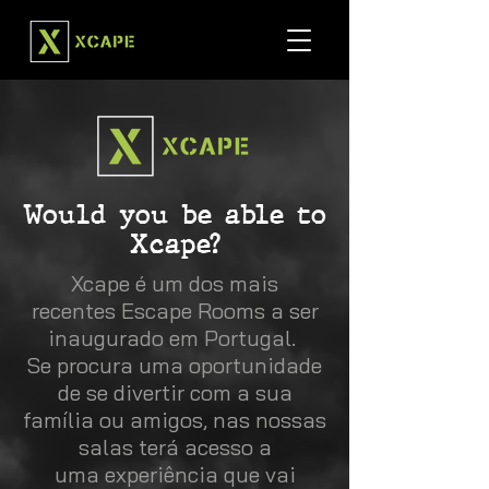
Would you be able to
Xcape?
Xcape é um dos mais
recentes Escape Rooms a ser
inaugurado em Portugal.
Se procura uma oportunidade
de se divertir com a sua
família ou amigos, nas nossas
salas terá acesso a
uma experiência que vai